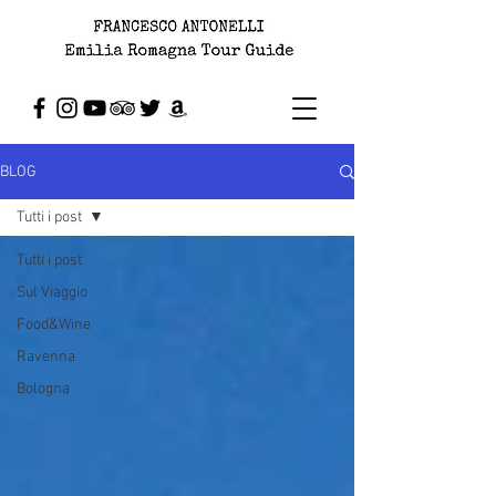
BLOG
Tutti i post
Tutti i post
Sul Viaggio
Food&Wine
Ravenna
Bologna