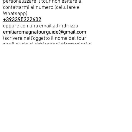
personalizzare il tour non esitare a
contattarmi al numero (cellulare e
Whatsapp)
+393395322602
oppure con una email all'indirizzo
emiliaromagnatourguide@gmail.com
(scrivere nell'oggetto il nome del tour
per il quale si richiedono informazioni o
prenotazioni)