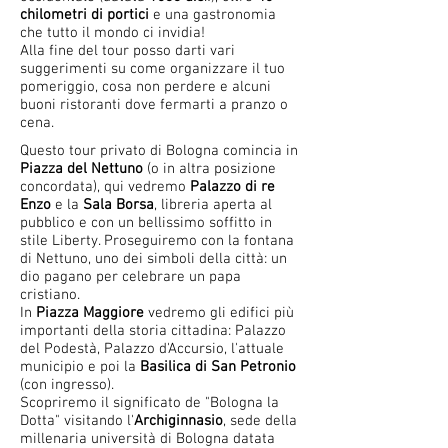
chilometri di portici
e una gastronomia
che tutto il mondo ci invidia!
Alla fine del tour posso darti vari
suggerimenti su come organizzare il tuo
pomeriggio, cosa non perdere e alcuni
buoni ristoranti dove fermarti a pranzo o
cena.
Questo tour privato di Bologna comincia in
Piazza del Nettuno
(o in altra posizione
concordata), qui vedremo
Palazzo di re
Enzo
e la
Sala Borsa
, libreria aperta al
pubblico e con un bellissimo soffitto in
stile Liberty. Proseguiremo con la fontana
di Nettuno, uno dei simboli della città: un
dio pagano per celebrare un papa
cristiano.
In
Piazza Maggiore
vedremo gli edifici più
importanti della storia cittadina: Palazzo
del Podestà, Palazzo d'Accursio, l'attuale
municipio e poi la
Basilica di San Petronio
(con ingresso).
Scopriremo il significato de "Bologna la
Dotta" visitando l'
Archiginnasio
, sede della
millenaria università di Bologna datata