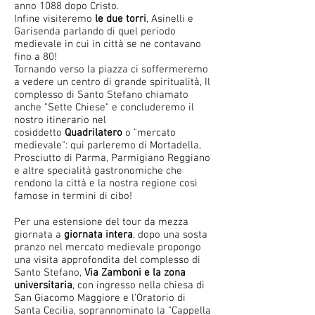
anno 1088 dopo Cristo.
Infine visiteremo
le due torri
, Asinelli e
Garisenda parlando di quel periodo
medievale in cui in città se ne contavano
fino a 80!
Tornando verso la piazza ci soffermeremo
a vedere un centro di grande spiritualità, Il
complesso di Santo Stefano chiamato
anche "Sette Chiese" e concluderemo il
nostro itinerario nel
cosiddetto
Quadrilatero
o "mercato
medievale": qui parleremo di Mortadella,
Prosciutto di Parma, Parmigiano Reggiano
e altre specialità gastronomiche che
rendono la città e la nostra regione così
famose in termini di cibo!
Per una estensione del tour da mezza
giornata a
giornata intera
, dopo una sosta
pranzo nel mercato medievale propongo
una visita approfondita del complesso di
Santo Stefano,
Via Zamboni e la zona
universitaria
, con ingresso nella chiesa di
San Giacomo Maggiore e l'Oratorio di
Santa Cecilia, soprannominato la "Cappella