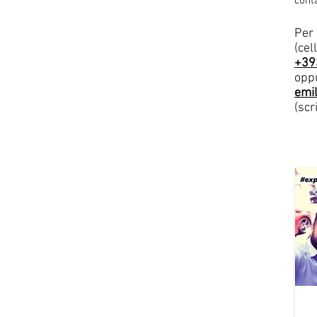
cont
Per 
(cel
+39
oppu
emi
(scr