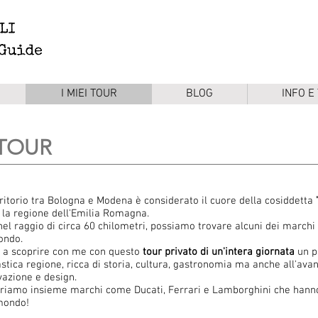
I MIEI TOUR
BLOG
INFO E
TOUR
erritorio tra Bologna e Modena è considerato il cuore della cosiddetta
a la regione dell'Emilia Romagna.
 nel raggio di circa 60 chilometri, possiamo trovare alcuni dei marchi
ondo.
i a scoprire con me con questo
tour privato di un'intera giornata
un pu
stica regione, ricca di storia, cultura, gastronomia ma anche all'avan
vazione e design.
riamo insieme marchi come Ducati, Ferrari e Lamborghini che hanno 
mondo!