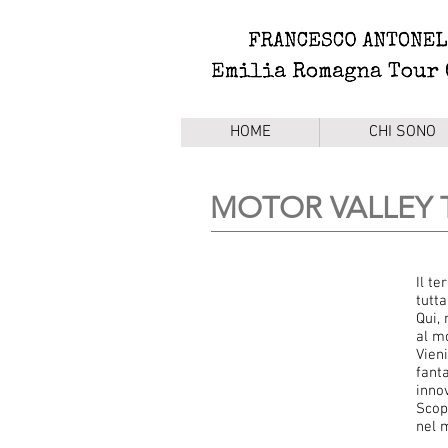
HOME
CHI SONO
MOTOR VALLEY 
Il t
tutt
Qui,
al m
Vien
fanta
inno
Scop
nel 