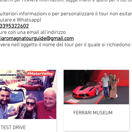
attarmi per ricevere informazioni, suggerimenti e spunti per il tuo to
ulteriori informazioni o per personalizzare il tour non esit
lulare e Whatsapp)
3395322602
re con una email all'indirizzo
liaromagnatourguide@gmail.com
ivere nell'oggetto il nome del tour per il quale si richiedono
FERRARI MUSEUM
TEST DRIVE