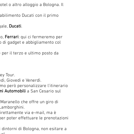
tel o altro alloggio a Bologna. Il
tabilimento Ducati con il primo
gale,
Ducati
.
eo,
Ferrari
: qui ci fermeremo per
o di gadget e abbigliamento col
per il terzo e ultimo posto da
ey Tour.
dì, Giovedì e Venerdì.
mo però personalizzare l'itinerario
ni
Automobili
a San Cesario sul
 Maranello che offre un giro di
 Lamborghini.
direttamente via e-mail, ma è
r poter effettuare le prenotazioni
 dintorni di Bologna, non esitare a