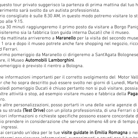
questo tour privato suggerisco la partenza di prima mattina dal tuo ho
ferimento sarà svolto da un autista professionista.
ario consigliato è sulle 8.30 AM, in questo modo potremo visitare lo s
o alle 9.15.
irca 30 minuti raggiungeremo il primo posto da visitare a Borgo Pani
isiteremo sia la fabbrica (con guida interna Ducati) che il museo.
arda mattinata arriveremo a
Maranello
per la visita del secondo mus
a 1 ora e dopo il museo potrete anche fare shopping nel negozio, ricc
d Ferrari.
primo pomeriggio da Maranello ci dirigeremo a Sant'Agata Bolognese 
are, il Museo
Automobili
Lamborghini
.
pomeriggio è previsto il rientro a Bologna.
ne informazioni importanti per il corretto svolgimento del Motor Vall
ur che ho sopra descritto può essere svolto nei giorni di Lunedì, Marte
oledì pomeriggio Ducati è chiuso pertanto non si può visitare, possia
altre attività o stop, ad esempio visitare museo e fabbrica della
Paga
ro.
e altre personalizzazioni, posso portarti in una delle varie agenzie di
a su strada
(Test Drive)
con un pilota professionista, di una Ferrari o
riori informazioni o richieste specifiche possono essere concordate 
io prendere in considerazione che servono almeno 48 ore di tempo pe
 ingressi.
tai cercando un'idea per le tue
visite guidate in Emilia Romagna
o nei