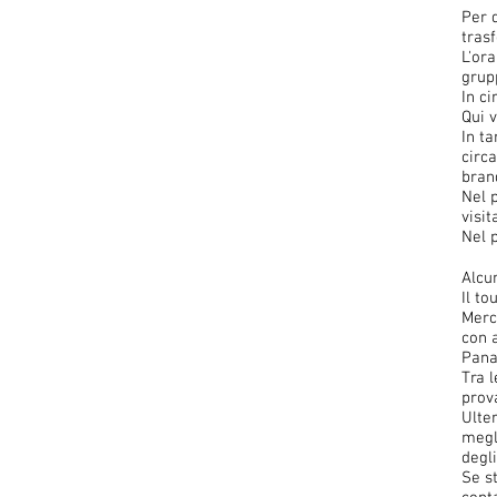
Per 
tras
L'or
grupp
In c
Qui v
In t
circ
bran
Nel 
visit
Nel 
Alcu
Il to
Merc
con 
Pana
Tra l
prov
Ulte
megl
degli
Se s