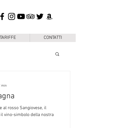
 TARIFFE
CONTATTI
2 min
agna
me al rosso Sangiovese, il
il vino-simbolo della nostra