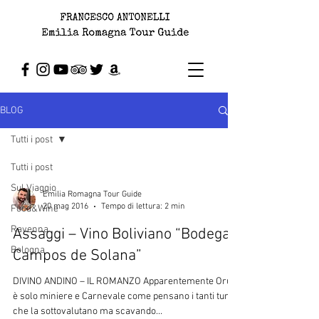
BLOG
Tutti i post
Tutti i post
Sul Viaggio
Emilia Romagna Tour Guide
20 mag 2016
Tempo di lettura: 2 min
Food&Wine
Ravenna
Assaggi – Vino Boliviano “Bodega
Bologna
Campos de Solana”
DIVINO ANDINO – IL ROMANZO Apparentemente Oruro
è solo miniere e Carnevale come pensano i tanti turisti
che la sottovalutano ma scavando...