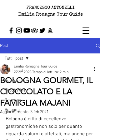
Post
Tutti i post
Emilia Romagna Tour Guide
Tutti i post
22 ott 2020
Tempo di lettura: 2 min
BOLOGNA GOURMET, IL
Sul Viaggio
CIOCCOLATO E LA
Food&Wine
Ravenna
FAMIGLIA MAJANI
Bologna
Aggiornamento:
3 feb 2021
Bologna è città di eccellenze 
gastronomiche non solo per quanto 
riguarda salumi e affettati, ma anche per 