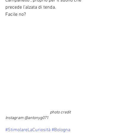
Campanello”, proprio per il suono che 
precede l’alzata di tenda. 
Facile no?
                                                  photo credit 
Instagram @antonyg071
#StimolareLaCuriosità
#Bologna