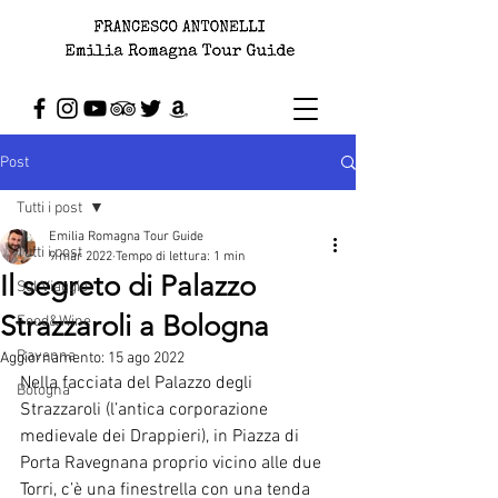
Post
Tutti i post
Emilia Romagna Tour Guide
Tutti i post
9 mar 2022
Tempo di lettura: 1 min
Il segreto di Palazzo
Sul Viaggio
Strazzaroli a Bologna
Food&Wine
Ravenna
Aggiornamento:
15 ago 2022
Nella facciata del Palazzo degli 
Bologna
Strazzaroli (l’antica corporazione 
medievale dei Drappieri), in Piazza di 
Porta Ravegnana proprio vicino alle due 
Torri, c’è una finestrella con una tenda 